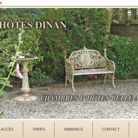
e
HÔTES DINAN
CHAMBRES D'HÔTES BELLE A
ACCÈS
TARIFS
AMBIANCE
CONTACT