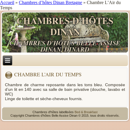
Accueil
»
Chambres d’hôtes Dinan Bretagne
»
Chambre L’Air du
Temps
CHAMBRES D'HÔTES
DINAN
CHAMBRES D'HÔTES BELLE ASSISE
DINAN, DINARD
CHAMBRE L’AIR DU TEMPS
Chambre de charme reposante dans les tons bleu. Composée
d’un lit en 140 avec sa salle de bain privative (douche, lavabo et
WC)
Linge de toilette et sèche-cheveux fournis.
Chambres d'hôtes labellisées
Bed & Breakfast
Copyright Chambres d'hôtes Belle Assise Dinan © 2015. tous droits réservés.